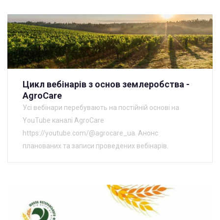
Цикл вебінарів з основ землеробства -
AgroCare
Усі вебінари перебувають на постійній основі на
YouTube каналі AgroCare
https://youtube.com/@agrocare_ua. Анонс
планованих та записи проведених вебінарів.