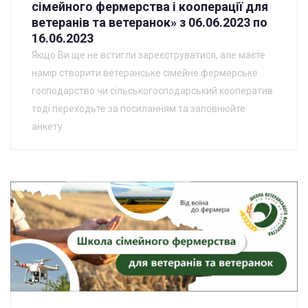
сімейного фермерства і кооперації для
ветеранів та ветеранок» з 06.06.2023 по
16.06.2023
Якщо Ви ще не встигли зареєструватися, але маєте
намір створити ветеранське сімейне фермерське
господарство чи сільськогосподарський кооператив
тоді переходьте за посиланням та заповнюйте
анкету