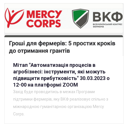
Мітап "Автоматизація процесів в
агробізнесі: інструменти, які можуть
підвищити прибутковість" 30.03.2023 о
12-00 на платформі ZOOM
Захід буде проводитись в межах Програми
підтримки фермерів, яку ВКФ реалізовує спільно з
міжнародною гуманітарною організацією Mercy
Corps.