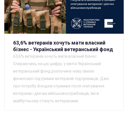
63,6% ветеранів хочуть мати власний
бізнес - Український ветеранський фонд
63,6% ветеранів хочуть мати власний бізнес.
Спираючись на цю цифру, у квітні Український
ветеранський фонд розпочине нову хвилю
фінансової підтримки ветеранів-підприємців. Дані
про потребу Фондом отримані після опитування
ветеранів і діючих військовослужбовців, які в
майбутньому стануть ветеранами.