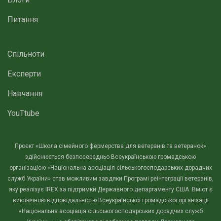
Питання
Спільноти
Експерти
Навчання
YouTtube
Проєкт «Школа сімейного фермерства для ветеранів та ветеранок»
здійснюється безпосередньо Всеукраїнською громадською
організацією «Національна асоціація сільськогосподарських дорадчих
служб України» став можливим завдяки Програмі реінтеграції ветеранів,
яку реалізує IREX за підтримки Державного департаменту США. Вміст є
виключною відповідальністю Всеукраїнської громадської організації
«Національна асоціація сільськогосподарських дорадчих служб