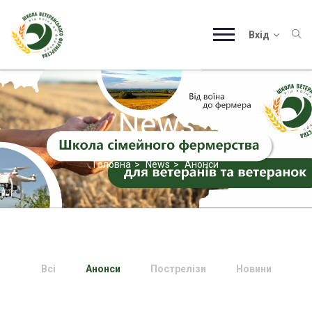
Вхід
News
Головна
News
Анонси
Всі
Анонси
Пострелізи
Новини