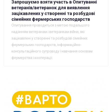
Запрошуємо взяти участь в Опитуванні
ветеранів/ветеранок для виявлення
зацікавлених у створенні та розбудові
сімейних фермерських господарств
Опитування проводиться з метою подальшого
наданням ветеранам і ветеранкам війни, які
зацікавлені у створенні та розбудові сімейних
фермерських господарств, інформаційно-
консультаційного супроводу і навчання основам
фермерства і кооперації.